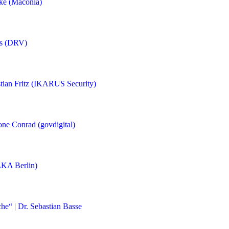
cke (Maconia)
os (DRV)
stian Fritz (IKARUS Security)
one Conrad (govdigital)
(LKA Berlin)
he“ | Dr. Sebastian Basse