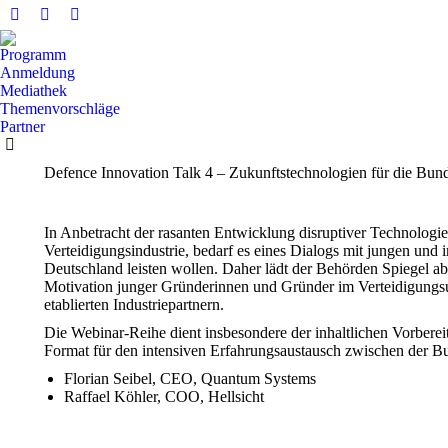
Facebook
X
YouTube
Seite
Seite
Seite
Programm
wird
wird
wird
Anmeldung
in
in
in
Mediathek
Themenvorschläge
einem
einem
einem
Partner
neuen
neuen
neuen
Fenster
Fenster
Fenster
Defence Innovation Talk 4 – Zukunftstechnologien für die Bu
geöffnet
geöffnet
geöffnet
In Anbetracht der rasanten Entwicklung disruptiver Technolog
Verteidigungsindustrie, bedarf es eines Dialogs mit jungen und
Deutschland leisten wollen. Daher lädt der Behörden Spiegel 
Motivation junger Gründerinnen und Gründer im Verteidigungs
etablierten Industriepartnern.
Die Webinar-Reihe dient insbesondere der inhaltlichen Vorber
Format für den intensiven Erfahrungsaustausch zwischen der Bu
Florian Seibel, CEO, Quantum Systems
Raffael Köhler, COO, Hellsicht