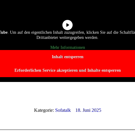
Tube
. Um auf den eigentlichen Inhalt zuzugreifen, klicken Sie auf die Schaltflä
Drittanbieter weitergegeben werden.
Mehr Informationen
Inhalt entsperren
Erforderlichen Service akzeptieren und Inhalte entsperren
Kategorie:
Sofatalk
18. Juni 2025