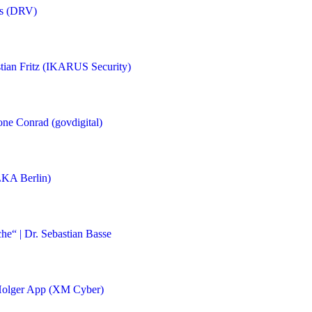
os (DRV)
stian Fritz (IKARUS Security)
one Conrad (govdigital)
(LKA Berlin)
he“ | Dr. Sebastian Basse
 Holger App (XM Cyber)