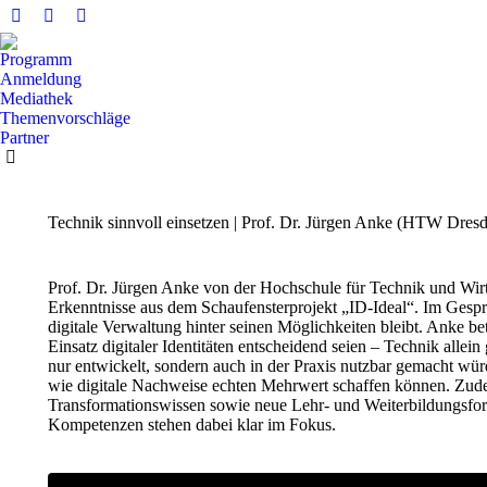
Facebook
X
YouTube
Seite
Seite
Seite
Programm
wird
wird
wird
Anmeldung
in
in
in
Mediathek
Themenvorschläge
einem
einem
einem
Partner
neuen
neuen
neuen
Fenster
Fenster
Fenster
geöffnet
geöffnet
geöffnet
Technik sinnvoll einsetzen | Prof. Dr. Jürgen Anke (HTW Dres
Prof. Dr. Jürgen Anke von der Hochschule für Technik und Wirt
Erkenntnisse aus dem Schaufensterprojekt „ID-Ideal“. Im Gesp
digitale Verwaltung hinter seinen Möglichkeiten bleibt. Anke b
Einsatz digitaler Identitäten entscheidend seien – Technik allei
nur entwickelt, sondern auch in der Praxis nutzbar gemacht wü
wie digitale Nachweise echten Mehrwert schaffen können. Zudem 
Transformationswissen sowie neue Lehr- und Weiterbildungsfor
Kompetenzen stehen dabei klar im Fokus.