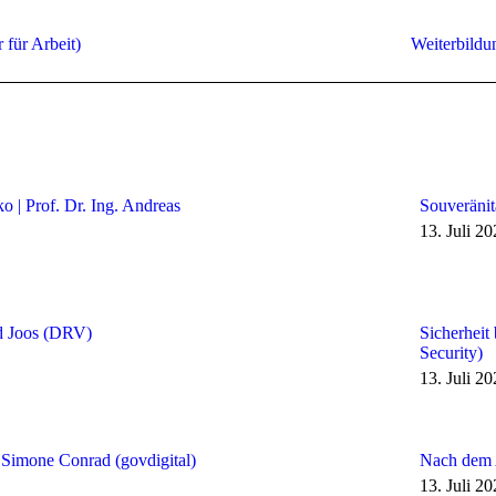
Nächster
für Arbeit)
Weiterbild
Beitrag:
o | Prof. Dr. Ing. Andreas
Souveränit
13. Juli 2
ld Joos (DRV)
Sicherheit
Security)
13. Juli 2
 Simone Conrad (govdigital)
Nach dem A
13. Juli 2