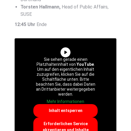
Torsten Hallmann,
Head of Public Affairs,
SUSE
12:45 Uhr
Ende
Sie sehen gerade einen
Platzhalterinhalt von
YouTube
.
Um auf den eigentlichen Inhalt
zuzugreifen, klicken Sie auf die
Schaltfläche unten. Bitte
beachten Sie, dass dabei Daten
an Drittanbieter weitergegeben
werden.
Mehr Informationen
Inhalt entsperren
Erforderlichen Service
akzeptieren und Inhalte