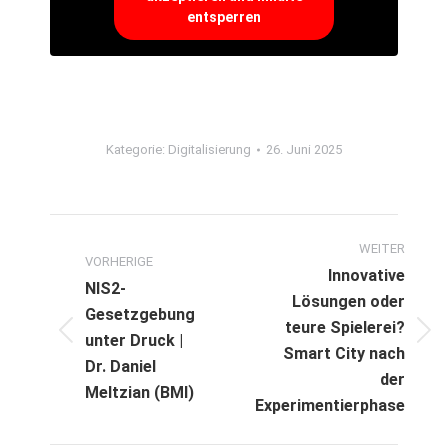
entsperren
Kategorie:
Digitalisierung
26. Juni 2025
Beitragsnavigation
WEITER
VORHERIGE
Innovative
NIS2-
Lösungen oder
Gesetzgebung
teure Spielerei?
Vorheriger
unter Druck |
Nächster
Smart City nach
Beitrag:
Beitrag:
Dr. Daniel
der
Meltzian (BMI)
Experimentierphase