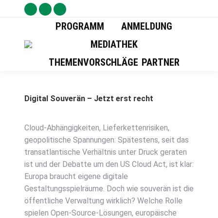
Facebook
X
YouTube
PROGRAMM
ANMELDUNG
Seite
Seite
Seite
wird
wird
wird
MEDIATHEK
in
in
in
THEMENVORSCHLÄGE
PARTNER
einem
einem
einem
neuen
neuen
neuen
Fenster
Fenster
Fenster
Digital Souverän – Jetzt erst recht
geöffnet
geöffnet
geöffnet
Cloud-Abhängigkeiten, Lieferkettenrisiken,
geopolitische Spannungen: Spätestens, seit das
transatlantische Verhältnis unter Druck geraten
ist und der Debatte um den US Cloud Act, ist klar:
Europa braucht eigene digitale
Gestaltungsspielräume. Doch wie souverän ist die
öffentliche Verwaltung wirklich? Welche Rolle
spielen Open-Source-Lösungen, europäische