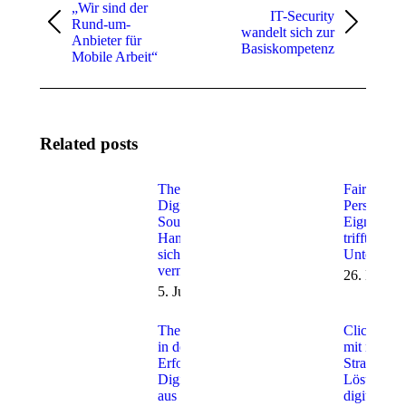
„Wir sind der
IT-Security
Rund-um-
Vorheriger
Nächster
wandelt sich zur
Anbieter für
Beitrag:
Beitrag:
Basiskompetenz
Mobile Arbeit“
Related posts
Thementag
Fairness in
Digitale
Personalau
Souveränität –
Eignungsd
Handlungsfähigkeit
trifft digita
sichern in einer
Unterstütz
vernetzten Welt
26. März 
5. Juni 2026
Thementag: Low Code
Click, Pay
in der Praxis:
mit neuen
Erfolgreiche
Strategien
Digitalisierungsprojekte
Lösungen 
aus Kommunen und
digitale Re