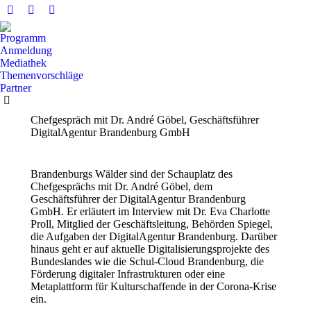
Facebook
X
YouTube
Seite
Seite
Seite
Programm
wird
wird
wird
Anmeldung
in
in
in
Mediathek
Themenvorschläge
einem
einem
einem
Partner
neuen
neuen
neuen
Fenster
Fenster
Fenster
Chefgespräch mit Dr. André Göbel, Geschäftsführer
geöffnet
geöffnet
geöffnet
DigitalAgentur Brandenburg GmbH
Brandenburgs Wälder sind der Schauplatz des
Chefgesprächs mit Dr. André Göbel, dem
Geschäftsführer der DigitalAgentur Brandenburg
GmbH. Er erläutert im Interview mit Dr. Eva Charlotte
Proll, Mitglied der Geschäftsleitung, Behörden Spiegel,
die Aufgaben der DigitalAgentur Brandenburg. Darüber
hinaus geht er auf aktuelle Digitalisierungsprojekte des
Bundeslandes wie die Schul-Cloud Brandenburg, die
Förderung digitaler Infrastrukturen oder eine
Metaplattform für Kulturschaffende in der Corona-Krise
ein.