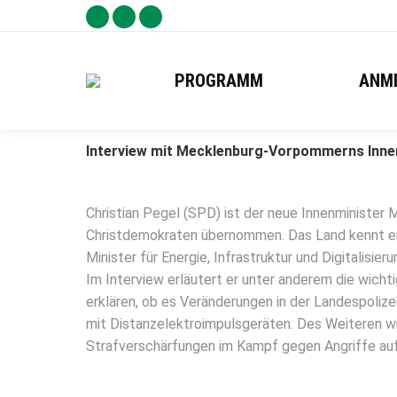
Facebook
X
YouTube
Seite
Seite
Seite
wird
wird
wird
PROGRAMM
ANM
in
in
in
einem
einem
einem
neuen
neuen
neuen
Interview mit Mecklenburg-Vorpommerns Innen
Fenster
Fenster
Fenster
geöffnet
geöffnet
geöffnet
Christian Pegel (SPD) ist der neue Innenministe
Christdemokraten übernommen. Das Land kennt er 
Minister für Energie, Infrastruktur und Digitalisieru
Im Interview erläutert er unter anderem die wich
erklären, ob es Veränderungen in der Landespolize
mit Distanzelektroimpulsgeräten. Des Weiteren wi
Strafverschärfungen im Kampf gegen Angriffe auf