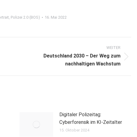
rtrait
,
Polizei 2.0 (BOS)
16. Mai 2022
WEITER
Deutschland 2030 – Der Weg zum
Nächster
nachhaltigen Wachstum
Beitrag:
Digitaler Polizeitag:
Cyberforensik im KI-Zeitalter
15. Oktober 2024