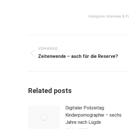
Kategorie:
Interview & Po
Beitragsnavigation
VORHERIGE
Vorheriger
Zeitenwende – auch für die Reserve?
Beitrag:
Related posts
Digitaler Polizeitag:
Kinderpornographie – sechs
Jahre nach Lügde