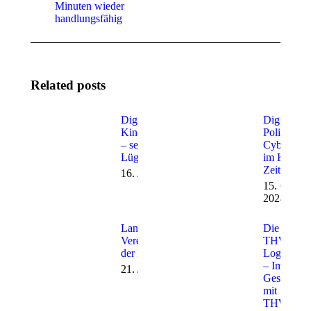
Minuten wieder
handlungsfähig
Related posts
Digitaler Polizeitag:
Digitaler
Kinderpornographie
Polizeitag:
– sechs Jahre nach
Cyberfore
Lügde
im KI-
Zeitalter
16. Juni 2025
15. Oktob
2024
Landeszentrale
Die
Vereidigungsfeier
THW-
der Polizei 2023
Logistik
– Im
21. Juni 2023
Gespräch
mit
THW-