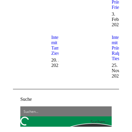
Präsident
Friedsam
3.
Februar
2023
Interview
Interview
mit Dr.
mit BBK-
Tamara
Präsident
Zieschang
Ralph
Tiesler
20. Januar
2023
25.
November
2022
Suche
Suchen...