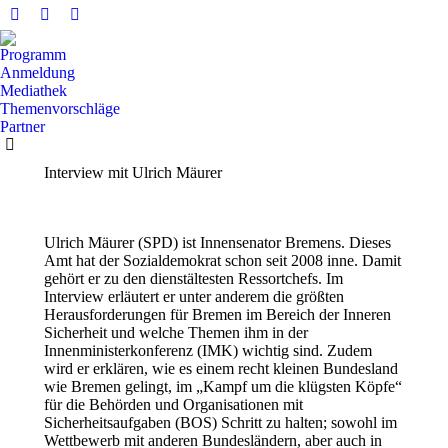
Facebook
X
YouTube
Seite
Seite
Seite
Programm
wird
wird
wird
Anmeldung
in
in
in
Mediathek
Themenvorschläge
einem
einem
einem
Partner
neuen
neuen
neuen
Fenster
Fenster
Fenster
Interview mit Ulrich Mäurer
geöffnet
geöffnet
geöffnet
Ulrich Mäurer (SPD) ist Innensenator Bremens. Dieses
Amt hat der Sozialdemokrat schon seit 2008 inne. Damit
gehört er zu den dienstältesten Ressortchefs. Im
Interview erläutert er unter anderem die größten
Herausforderungen für Bremen im Bereich der Inneren
Sicherheit und welche Themen ihm in der
Innenministerkonferenz (IMK) wichtig sind. Zudem
wird er erklären, wie es einem recht kleinen Bundesland
wie Bremen gelingt, im „Kampf um die klügsten Köpfe“
für die Behörden und Organisationen mit
Sicherheitsaufgaben (BOS) Schritt zu halten; sowohl im
Wettbewerb mit anderen Bundesländern, aber auch in