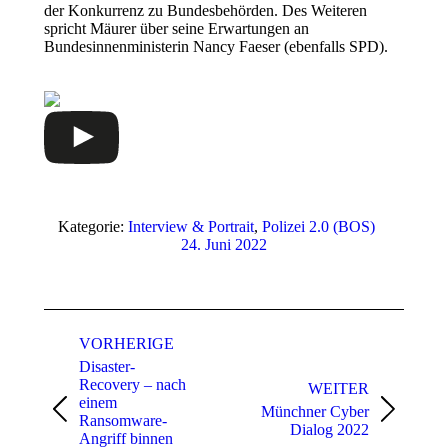
der Konkurrenz zu Bundesbehörden. Des Weiteren
spricht Mäurer über seine Erwartungen an
Bundesinnenministerin Nancy Faeser (ebenfalls SPD).
Kategorie:
Interview & Portrait
,
Polizei 2.0 (BOS)
24. Juni 2022
Beitragsnavigation
VORHERIGE
Disaster-
Recovery – nach
WEITER
einem
Münchner Cyber
Vorheriger
Nächster
Ransomware-
Dialog 2022
Beitrag:
Beitrag:
Angriff binnen