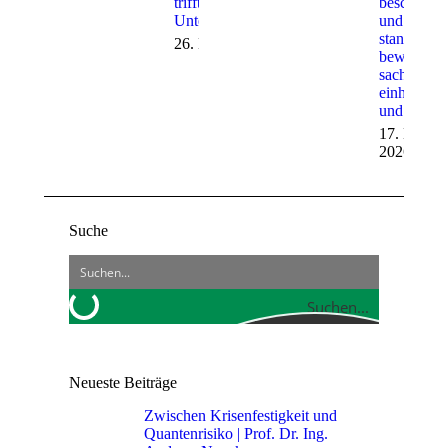
trifft digitale
beschreibe
Unterstützung
und
standardisi
26. März 2026
bewerten 
sachgerech
einheitlich
und effizie
17. März
2026
Suche
Suchen...
Neueste Beiträge
Zwischen Krisenfestigkeit und
Quantenrisiko | Prof. Dr. Ing.