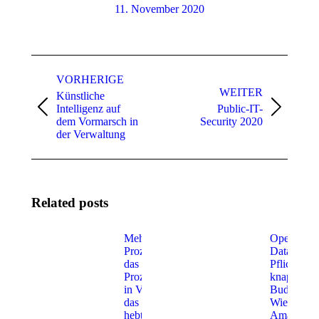
11. November 2020
Beitragsnavigation
VORHERIGE
WEITER
Künstliche
Intelligenz auf
Public-IT-
Vorheriger
Nächster
dem Vormarsch in
Security 2020
Beitrag:
Beitrag:
der Verwaltung
Related posts
Mehr Wirkung mit
Open-
Prozessen: Wie KI
Data-
das
Pflicht,
Prozessmanagement
knappes
in Verwaltungen auf
Budget:
das nächste Level
Wie
hebt
Amazon