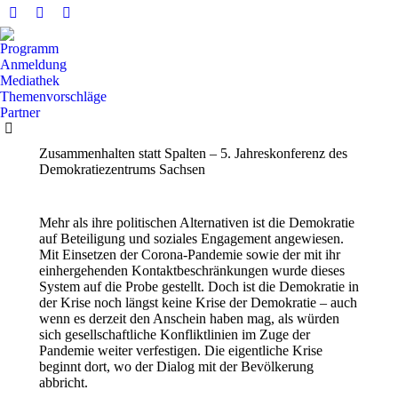
Facebook
X
YouTube
Seite
Seite
Seite
Programm
wird
wird
wird
Anmeldung
in
in
in
Mediathek
Themenvorschläge
einem
einem
einem
Partner
neuen
neuen
neuen
Fenster
Fenster
Fenster
Zusammenhalten statt Spalten – 5. Jahreskonferenz des
geöffnet
geöffnet
geöffnet
Demokratiezentrums Sachsen
Mehr als ihre politischen Alternativen ist die Demokratie
auf Beteiligung und soziales Engagement angewiesen.
Mit Einsetzen der Corona-Pandemie sowie der mit ihr
einhergehenden Kontaktbeschränkungen wurde dieses
System auf die Probe gestellt. Doch ist die Demokratie in
der Krise noch längst keine Krise der Demokratie – auch
wenn es derzeit den Anschein haben mag, als würden
sich gesellschaftliche Konfliktlinien im Zuge der
Pandemie weiter verfestigen. Die eigentliche Krise
beginnt dort, wo der Dialog mit der Bevölkerung
abbricht.