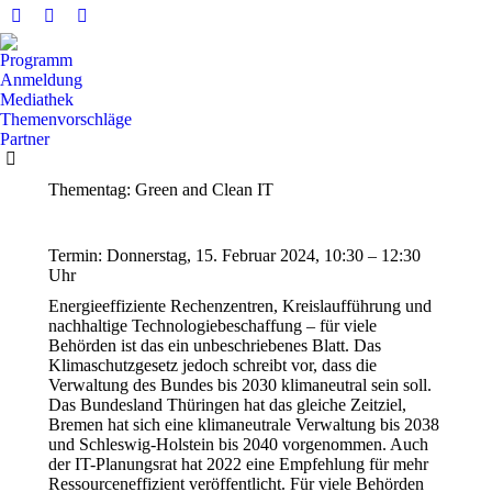
Facebook
X
YouTube
Seite
Seite
Seite
Programm
wird
wird
wird
Anmeldung
in
in
in
Mediathek
Themenvorschläge
einem
einem
einem
Partner
neuen
neuen
neuen
Fenster
Fenster
Fenster
Thementag: Green and Clean IT
geöffnet
geöffnet
geöffnet
Termin: Donnerstag, 15. Februar 2024, 10:30 – 12:30
Uhr
Energieeffiziente Rechenzentren, Kreislaufführung und
nachhaltige Technologiebeschaffung – für viele
Behörden ist das ein unbeschriebenes Blatt. Das
Klimaschutzgesetz jedoch schreibt vor, dass die
Verwaltung des Bundes bis 2030 klimaneutral sein soll.
Das Bundesland Thüringen hat das gleiche Zeitziel,
Bremen hat sich eine klimaneutrale Verwaltung bis 2038
und Schleswig-Holstein bis 2040 vorgenommen. Auch
der IT-Planungsrat hat 2022 eine Empfehlung für mehr
Ressourceneffizient veröffentlicht. Für viele Behörden