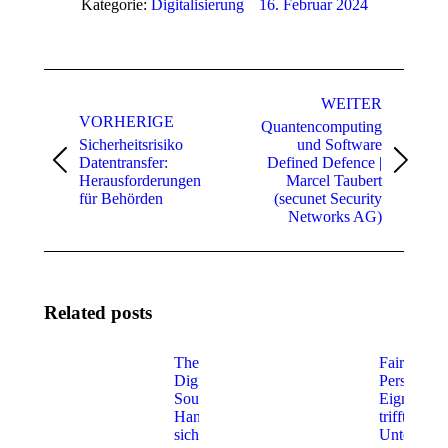
Kategorie:
Digitalisierung
16. Februar 2024
Beitragsnavigation
WEITER
VORHERIGE
Quantencomputing
Sicherheitsrisiko
und Software
Datentransfer:
Defined Defence |
Vorheriger
Nächster
Herausforderungen
Marcel Taubert
Beitrag:
Beitrag:
für Behörden
(secunet Security
Networks AG)
Related posts
Thementag
Fairness in
Digitale
Personalau
Souveränität –
Eignungsd
Handlungsfähigkeit
trifft digita
sichern in einer
Unterstütz