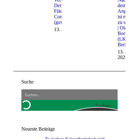
Der Weg in die
dem
Fläche | Simone
Angriff
Conrad
ist es
(govdigital)
zu spät
| Olaf
13. Juli 2026
Borries
(LKA
Berlin)
13. Juli
2026
Suche
Suchen...
Neueste Beiträge