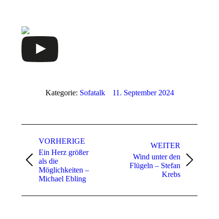
Kategorie:
Sofatalk
11. September 2024
Beitragsnavigation
VORHERIGE
WEITER
Ein Herz größer
Wind unter den
als die
Vorheriger
Nächster
Flügeln – Stefan
Möglichkeiten –
Beitrag:
Beitrag:
Krebs
Michael Ebling