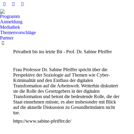
Facebook
X
YouTube
Seite
Seite
Seite
Programm
wird
wird
wird
Anmeldung
in
in
in
Mediathek
Themenvorschläge
einem
einem
einem
Partner
neuen
neuen
neuen
Fenster
Fenster
Fenster
Privatheit bis ins letzte Bit - Prof. Dr. Sabine Pfeiffer
geöffnet
geöffnet
geöffnet
Frau Professor Dr. Sabine Pfeiffer spricht über die
Perspektive der Soziologie auf Themen wie Cyber-
Kriminalität und den Einfluss der digitalen
Transformation auf die Arbeitswelt. Weiterhin diskutiert
sie die Rolle des Gesetzgebers in der digitalen
Transformation und betont die bedeutende Rolle, die der
Staat einnehmen müsste, es aber insbesondre mit Blick
auf die aktuelle Diskussion zu Gesundheitsdaten nicht
tue.
https://www.sabine-pfeiffer.de/