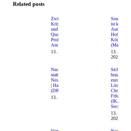
Related posts
Zwischen
Souveränit
Krisenfestigkeit
ist keine
und
Autarkie |
Quantenrisiko |
Holger
Prof. Dr. Ing.
Könnecke
Andreas Noack
(Maconia)
13. Juli 2026
13. Juli
2026
Nachnutzung
Sicherheit
statt
braucht
Neuentwicklung
europäisch
| Harald Joos
Lösungen 
(DRV)
Christian
Fritz
13. Juli 2026
(IKARUS
Security)
13. Juli
2026
Verwaltungscloud:
Nach