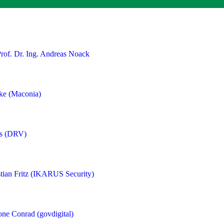
Prof. Dr. Ing. Andreas Noack
cke (Maconia)
os (DRV)
stian Fritz (IKARUS Security)
one Conrad (govdigital)