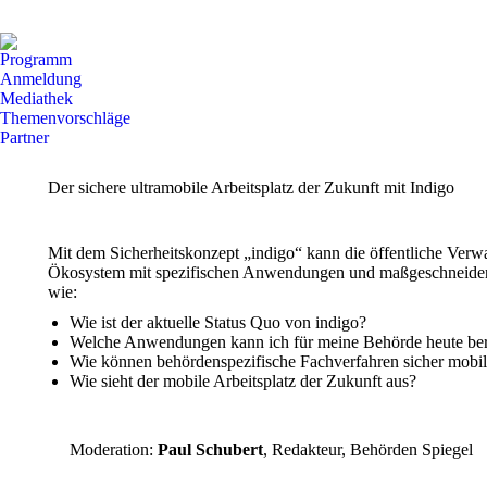
Facebook
X
YouTube
Seite
Seite
Seite
Programm
wird
wird
wird
Anmeldung
in
in
in
Mediathek
Themenvorschläge
einem
einem
einem
Partner
neuen
neuen
neuen
Fenster
Fenster
Fenster
Der sichere ultramobile Arbeitsplatz der Zukunft mit Indigo
geöffnet
geöffnet
geöffnet
Mit dem Sicherheitskonzept „indigo“ kann die öffentliche Verwa
Ökosystem mit spezifischen Anwendungen und maßgeschneiderte
wie:
Wie ist der aktuelle Status Quo von indigo?
Welche Anwendungen kann ich für meine Behörde heute ber
Wie können behördenspezifische Fachverfahren sicher mobil
Wie sieht der mobile Arbeitsplatz der Zukunft aus?
Moderation:
Paul Schubert
, Redakteur, Behörden Spiegel