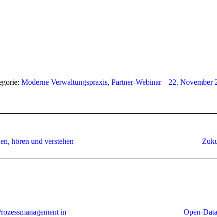
egorie:
Moderne Verwaltungspraxis
,
Partner-Webinar
22. November 
Nächster
en, hören und verstehen
Zuku
Beitrag:
Prozessmanagement in
Open-Data