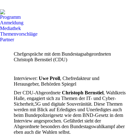
Facebook
X
YouTube
Seite
Seite
Seite
Programm
wird
wird
wird
Anmeldung
in
in
in
Mediathek
Themenvorschläge
einem
einem
einem
Partner
neuen
neuen
neuen
Fenster
Fenster
Fenster
Chefgespräche mit dem Bundestagsabgeordneten
geöffnet
geöffnet
geöffnet
Christoph Bernstiel (CDU)
Interviewer:
Uwe Proll
, Chefredakteur und
Herausgeber, Behörden Spiegel
Der CDU-Abgeordnete
Christoph Bernstiel
, Wahlkreis
Halle, engagiert sich zu Themen der IT- und Cyber-
Sicherheit,5G und digitale Souveränität. Diese Themen
werden mit Blick auf Erledigtes und Unerledigtes auch
beim Bundepolizeigesetz wie dem BND-Gesetz in dem
Interview angesprochen. Gefährdet sieht der
Abgeordnete besonders den Bundestagswahlkampf aber
eben auch die Wahlen selbst.