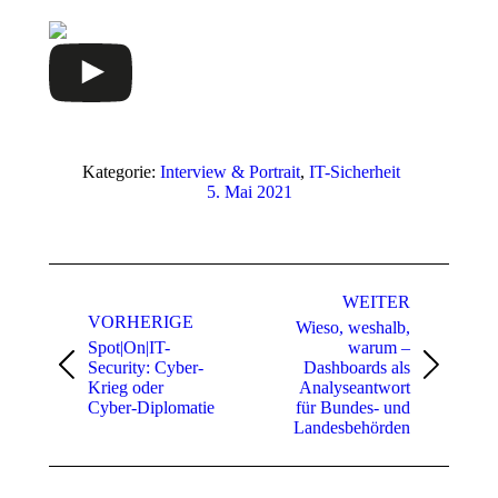
Kategorie:
Interview & Portrait
,
IT-Sicherheit
5. Mai 2021
Beitragsnavigation
WEITER
VORHERIGE
Wieso, weshalb,
Spot|On|IT-
warum –
Security: Cyber-
Dashboards als
Vorheriger
Nächster
Krieg oder
Analyseantwort
Beitrag:
Beitrag:
Cyber-Diplomatie
für Bundes- und
Landesbehörden