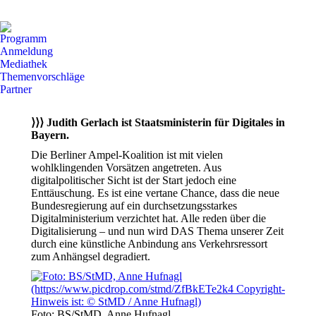
Facebook
X
YouTube
Seite
Seite
Seite
Programm
wird
wird
wird
Anmeldung
in
in
in
Mediathek
Themenvorschläge
einem
einem
einem
Partner
neuen
neuen
neuen
Fenster
Fenster
Fenster
⟩⟩⟩
Judith Gerlach ist Staatsministerin für Digitales in
geöffnet
geöffnet
geöffnet
Bayern.
Die Berliner Ampel-Koalition ist mit vielen
wohlklingenden Vorsätzen angetreten. Aus
digitalpolitischer Sicht ist der Start jedoch eine
Enttäuschung. Es ist eine vertane Chance, dass die neue
Bundesregierung auf ein durchsetzungsstarkes
Digitalministerium verzichtet hat. Alle reden über die
Digitalisierung – und nun wird DAS Thema unserer Zeit
durch eine künstliche Anbindung ans Verkehrsressort
zum Anhängsel degradiert.
Foto: BS/StMD, Anne Hufnagl