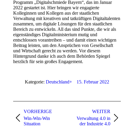
Programm „Digitalschmiede Bayern“, das im Januar
2022 gestartet ist. Hier bringen wir engagierte
Kolleginnen und Kollegen aus der staatlichen
Verwaltung mit kreativen und tatkräftigen Digitaltalenten
zusammen, um digitale Lösungen für den staatlichen
Bereich zu entwickeln. All das sind Punkte, die wir als
eigenständiges Digitalministerium mutig und
entschlossen vorantreiben – und damit einen wichtigen
Beitrag leisten, um den Ansprüchen von Gesellschaft
und Wirtschaft gerecht zu werden. Vor diesem
Hintergrund danke ich auch dem Behörden Spiegel
herzlich für sein großes Engagement.
Kategorie:
Deutschland+
15. Februar 2022
Beitragsnavigation
VORHERIGE
WEITER
Win-Win-Win
Verwaltung 4.0 in
Vorheriger
Nächster
Situation
der Industrie 4.0
Beitrag:
Beitrag: