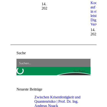
Kooperati
14. Februar
auf dem W
2022
in eine
leistungsfä
Digitale
Verwaltun
14. Februa
2022
Suche
Suchen...
Neueste Beiträge
Zwischen Krisenfestigkeit und
Quantenrisiko | Prof. Dr. Ing.
Andreas Noack