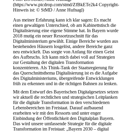
(https://www.picdrop.com/stmd/ZfBkETe2k4 Copyright-
Hinweis ist: © StMD / Anne Hufnagl)
Aus meiner Erfahrung kann ich klar sagen: Es macht
einen gewaltigen Unterschied, ob am Kabinettstisch die
Digitalisierung eine eigene Stimme hat. In Bayern wurde
2018 mutig ein neuer Ressortzuschnitt für das
Digitalministerium gewählt. Einige Bereiche wurden aus
bestehenden Häusern losgelöst, andere Bereiche ganz
neu entwickelt. Das sorgte von Anfang für einen Geist
des Aufbruchs. Ich kann mich dabei voll auf Strategien
zur Gestaltung der digitalen Transformation
konzentrieren. Als Think-Tank der Staatsregierung für
das Querschnittsthema Digitalisierung ist es die Aufgabe
des Digitalministeriums, übergreifende Entwicklungen
früh zu erkennen und in die richtigen Bahnen zu lenken.
Mit dem Entwurf des Bayerischen Digitalgesetzes setzen
wir aktuell die rechtlichen und strategischen Leitplanken
für die digitale Transformation in den verschiedenen
Lebensbereichen im Freistaat. Darauf aufbauend
erarbeiten wir mit den Ressorts und unter enger
Einbindung der Öffentlichkeit den Digitalplan Bayern.
Das wird unsere umfassende Strategie für die digitale
Transformation im Freistaat: „Bayern 2030 – digital