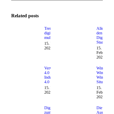
Related posts
Trendreport –
Alles für
digitaler und
den
multimedialer
Digitalen
Staat
15. Februar
2022
15.
Februar
2022
Verwaltung
Win-
4.0 in der
Win-
Industrie
Win
4.0
Situation
15. Februar
15.
2022
Februar
2022
Digitalisierung
Die Rolle 
zum Anfassen
Austausch